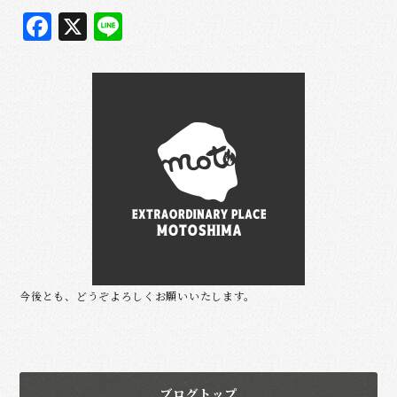
F
X
L
a
i
c
n
e
e
b
o
o
k
今後とも、どうぞよろしくお願いいたします。
ブログトップ