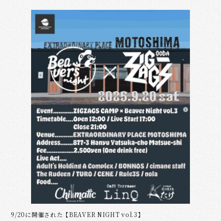
a
i
c
n
e
e
b
o
o
k
9/20に開催された【BEAVER NIGHT vol.3】