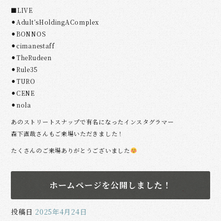
■LIVE
⚫︎Adult’sHoldingAComplex
⚫︎BONNOS
⚫︎cimanestaff
⚫︎TheRudeen
⚫︎Rule35
⚫︎TURO
⚫︎CENE
⚫︎nola
あのストリートスナップで有名になったインスタグラマー
森下直哉さんもご来場いただきました！
たくさんのご来場ありがとうございました
ホームページを公開しました！
投稿日
2025年4月24日