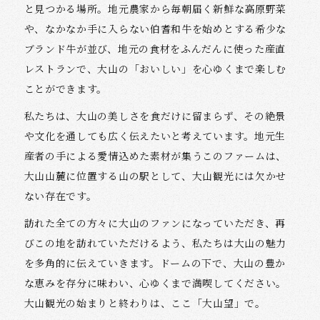
と見つかる場所。地元農家から毎朝届く新鮮な高原野菜
や、なかなか手に入らない伯耆和牛を始めとする希少な
ブランド牛が並び、地元の食材をふんだんに使った産直
レストランで、大山の「おいしい」を心ゆくまで楽しむ
ことができます。
私たちは、大山の美しさを食だけに留まらず、その絶景
や文化を通しても広く伝えたいと考えています。地元生
産者の手による愛情込めた素材が集うこのファームは、
大山山麓に位置する山の駅として、大山観光には欠かせ
ない存在です。
訪れた全ての方々に大山のファンになっていただき、再
びこの地を訪れていただけるよう、私たちは大山の魅力
を多角的に伝えていきます。ドームの下で、大山の豊か
な恵みを存分に味わい、心ゆくまで満喫してください。
大山観光の始まりと終わりは、ここ「大山望」で。